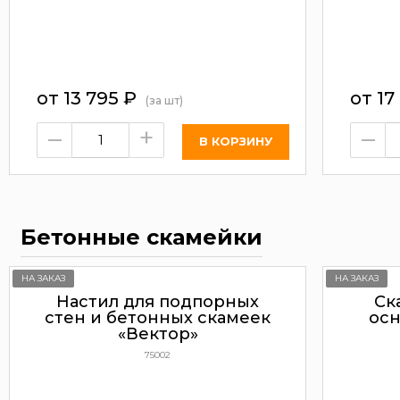
от
13 795
₽
от
17
(за шт)
–
+
–
Бетонные скамейки
НА ЗАКАЗ
НА ЗАКАЗ
Настил для подпорных
Ск
стен и бетонных скамеек
осн
«Вектор»
75002