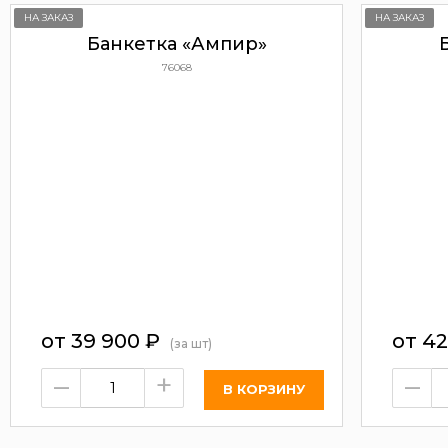
НА ЗАКАЗ
НА ЗАКАЗ
Банкетка «Ампир»
76068
от
39 900
₽
от
42
(за шт)
–
+
–