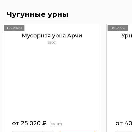
Чугунные урны
НА ЗАКАЗ
НА ЗАКАЗ
Мусорная урна Арчи
Урн
66001
от
25 020
₽
от
40
(за шт)