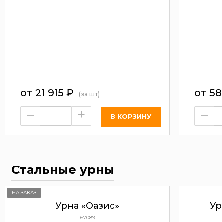
от
21 915
₽
от
58
(за шт)
–
+
–
Стальные урны
НА ЗАКАЗ
Урна «Оазис»
Ур
67089