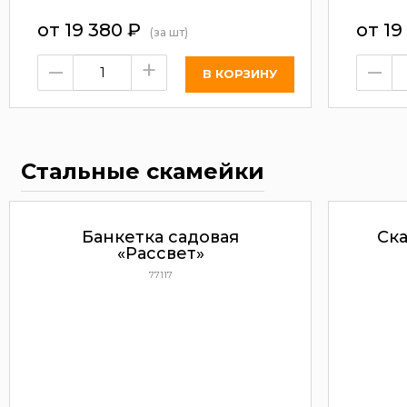
от
19 380
₽
от
19
(за шт)
–
+
–
Стальные скамейки
Банкетка садовая
Ск
«Рассвет»
77117