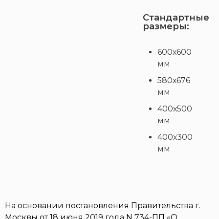
Стандартные
размеры:
600х600
мм
580х676
мм
400х500
мм
400х300
мм
На основании постановления Правительства г.
Москвы от 18 июня 2019 года N 734-ПП «О