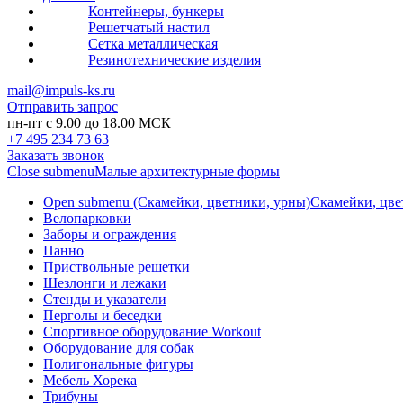
Контейнеры, бункеры
Решетчатый настил
Сетка металлическая
Резинотехнические изделия
mail@impuls-ks.ru
Отправить запрос
пн-пт с 9.00 до 18.00 МСК
+7 495 234 73 63
Заказать звонок
Close submenu
Малые архитектурные формы
Open submenu (Скамейки, цветники, урны)
Скамейки, цве
Велопарковки
Заборы и ограждения
Панно
Приствольные решетки
Шезлонги и лежаки
Стенды и указатели
Перголы и беседки
Спортивное оборудование Workout
Оборудование для собак
Полигональные фигуры
Мебель Хорека
Трибуны