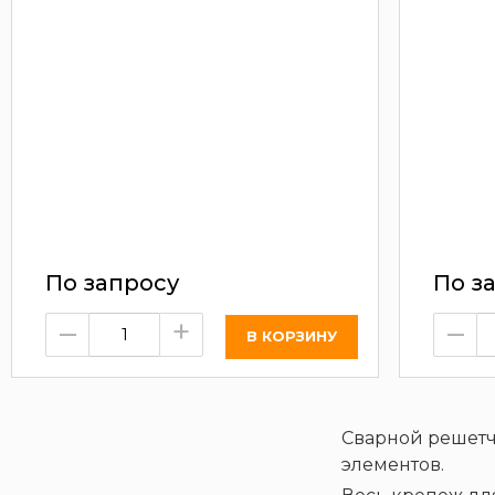
По запросу
По з
–
+
–
Сварной решетч
элементов.