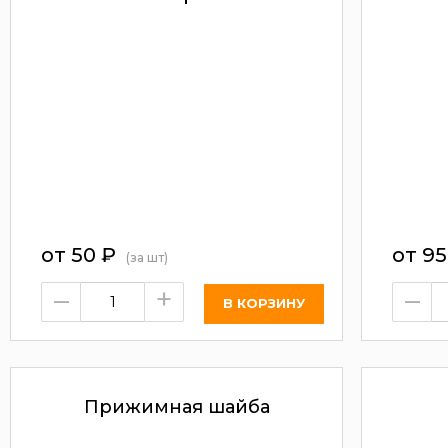
от
50
₽
от
9
(за шт)
–
+
–
Прижимная шайба