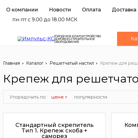
О компании
Новости
Оплата
Доставка
пн-пт с 9.00 до 18.00 МСК
ГОРОДСКОЕ БЛАГОУСТРОЙСТВО
Ка
ДОРОЖНО-СТРОИТЕЛЬНОЕ
ОБОРУДОВАНИЕ
Главная
Каталог
Решетчатый настил
Крепеж для реше
Крепеж для решетчато
цене ↑
популярности
Упорядочить по:
Стандартный скрепитель
Ком
Тип 1. Крепеж скоба +
саморез