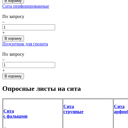
Сита перфорированные
По запросу
–
+
Подситник для грохота
По запросу
–
+
Опросные листы на сита
Сита
Сита
Сита
струнные
арфоо
с фальцами