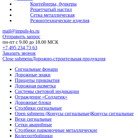
Контейнеры, бункеры
Решетчатый настил
Сетка металлическая
Резинотехнические изделия
mail@impuls-ks.ru
Отправить запрос
пн-пт с 9.00 до 18.00 МСК
+7 495 234 73 63
Заказать звонок
Close submenu
Дорожно-строительная продукция
Сигнальные фонари
Дорожные знаки
Прицепы прикрытия
Дорожная разметка
Системы световой индикации
Ограждение «Солдатик»
Дорожные блоки
Столбики сигнальные
Open submenu (Конусы сигнальные)
Конусы сигнальные
Вехи сигнальные
Сетки аварийные
Столбики парковочные металлические
Колесоотбойники