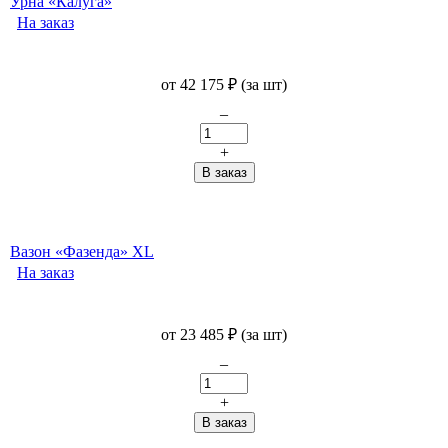
Урна «Калуга»
На заказ
от
42 175
₽
(за шт)
–
+
Вазон «Фазенда» XL
На заказ
от
23 485
₽
(за шт)
–
+