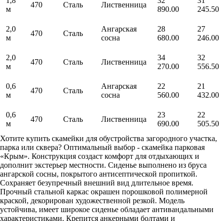
1,8
32
31
470
Сталь
Лиственница
м
890.00
245.50
2,0
Ангарская
28
27
470
Сталь
м
сосна
680.00
246.00
2,0
34
32
470
Сталь
Лиственница
м
270.00
556.50
0,6
Ангарская
22
21
470
Сталь
м
сосна
560.00
432.00
0,6
23
22
470
Сталь
Лиственница
м
690.00
505.50
Хотите купить скамейки для обустройства загородного участка,
парка или сквера? Оптимальный выбор - скамейка парковая
«Крым». Конструкция создаст комфорт для отдыхающих и
дополнит экстерьер местности. Сиденье выполнено из бруса
ангарской сосны, покрытого антисептической пропиткой.
Сохраняет безупречный внешний вид длительное время.
Прочный стальной каркас окрашен порошковой полимерной
краской, декорирован художественной резкой. Модель
устойчива, имеет широкое сиденье обладает антивандальными
характеристиками. Крепится анкерными болтами и