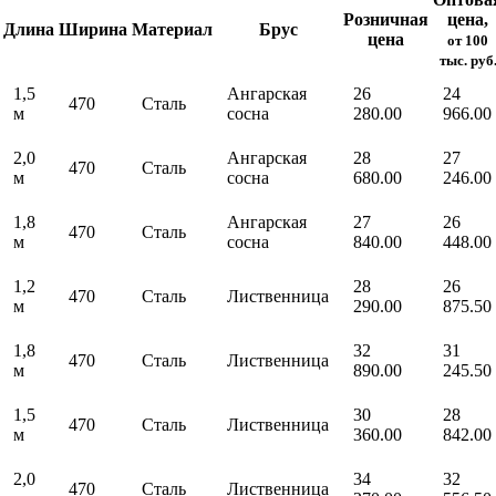
Розничная
цена,
Длина
Ширина
Материал
Брус
цена
от 100
тыс. руб
1,5
Ангарская
26
24
470
Сталь
м
сосна
280.00
966.00
2,0
Ангарская
28
27
470
Сталь
м
сосна
680.00
246.00
1,8
Ангарская
27
26
470
Сталь
м
сосна
840.00
448.00
1,2
28
26
470
Сталь
Лиственница
м
290.00
875.50
1,8
32
31
470
Сталь
Лиственница
м
890.00
245.50
1,5
30
28
470
Сталь
Лиственница
м
360.00
842.00
2,0
34
32
470
Сталь
Лиственница