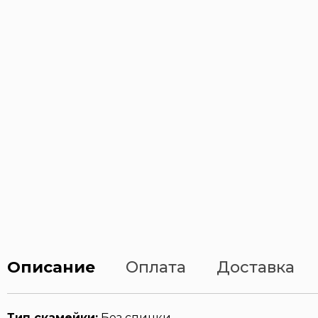
Бетонные скамейки
Стальные урны
Чугунные скамейки
Чугунные урны
Описание
Оплата
Доставка
Тип скамейки:
Без спинки