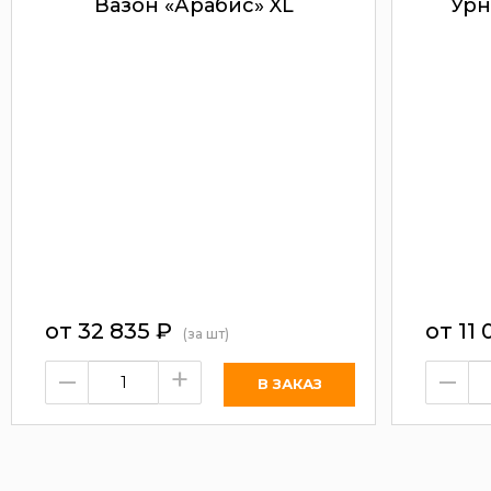
Вазон «Арабис» XL
Урн
от
32 835
₽
от
11 
(за шт)
–
+
–