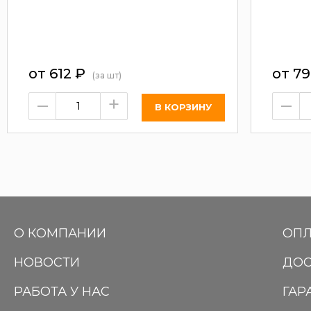
от
612
₽
от
7
(за шт)
–
+
–
О КОМПАНИИ
ОПЛ
НОВОСТИ
ДОС
РАБОТА У НАС
ГАР