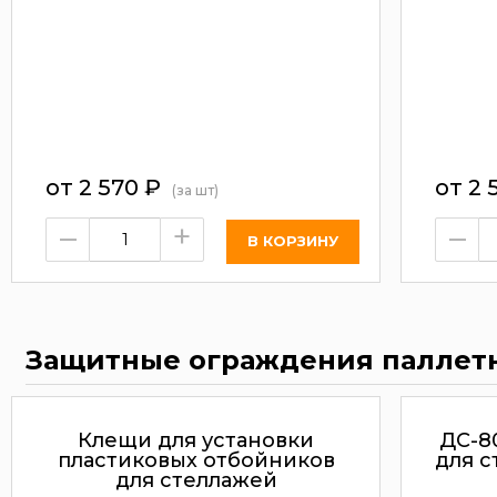
от
2 570
₽
от
2 
(за шт)
–
+
–
Защитные ограждения паллет
Клещи для установки
ДС-8
пластиковых отбойников
для с
для стеллажей