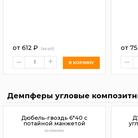
от
612
₽
от
75
(за шт)
–
+
–
Демпферы угловые композит
Дюбель-гвоздь 6*40 с
Д
потайной манжетой
уг
00-00004925