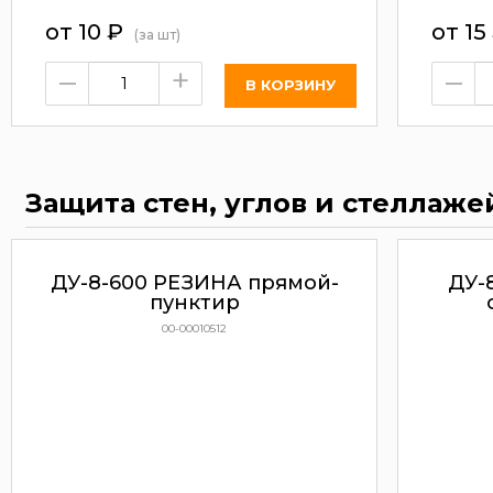
от
10
₽
от
15
(за шт)
–
+
–
Защита стен, углов и стеллаже
ДУ-8-600 РЕЗИНА прямой-
ДУ-
пунктир
00-00010512