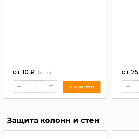
от
10
₽
от
75
(за шт)
–
+
–
Защита колонн и стен