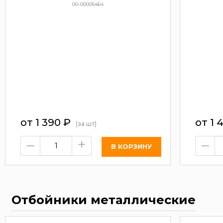
00-00005464
от
1 390
₽
от
1 
(за шт)
–
+
–
Отбойники металлические