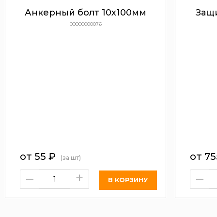
Анкерный болт 10х100мм
Защи
00000000076
от
55
₽
от
75
(за шт)
–
+
–