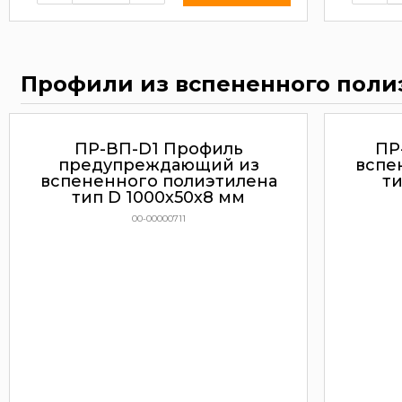
Профили из вспененного поли
ПР-ВП-D1 Профиль
ПР
предупреждающий из
вспе
вспененного полиэтилена
ти
тип D 1000х50х8 мм
00-00000711