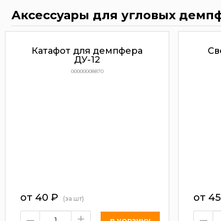
Аксессуары для угловых демп
Катафот для демпфера
Св
ДУ-12
00000008870
от
40
₽
от
4
(за шт)
–
+
–