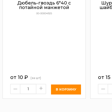
Дюбель-гвоздь 6*40 с
Шур
потайной манжетой
шайб
00-00004925
от
10
₽
от
15
(за шт)
–
+
–