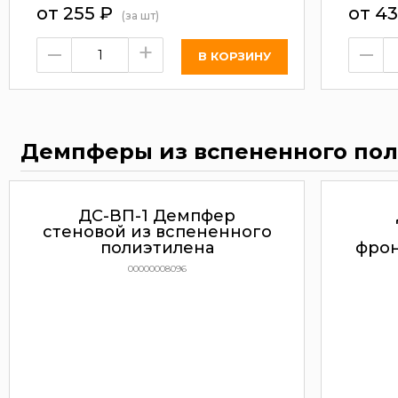
от
255
₽
от
4
(за шт)
–
+
–
Демпферы из вспененного по
ДС-ВП-1 Демпфер
стеновой из вспененного
полиэтилена
фрон
00000008096