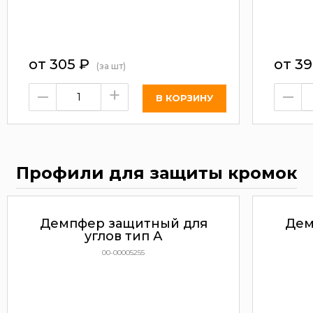
от
305
₽
от
3
(за шт)
–
+
–
Профили для защиты кромок
Демпфер защитный для
Дем
углов тип А
00-00005255