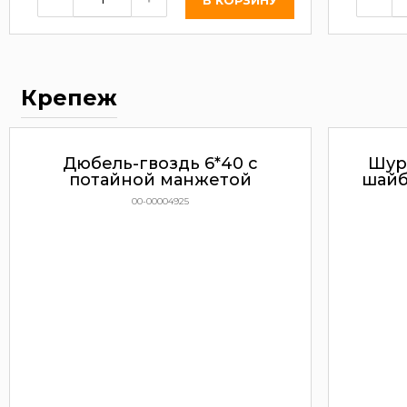
Крепеж
Дюбель-гвоздь 6*40 с
Шур
потайной манжетой
шайб
00-00004925