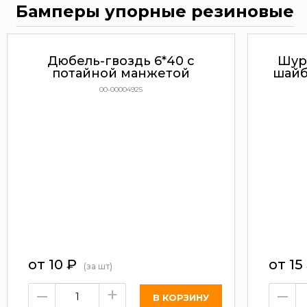
Бамперы упорные резиновые
Дюбель-гвоздь 6*40 с
Шур
потайной манжетой
шайб
00-00004925
от
10
₽
от
15
(за шт)
–
+
–