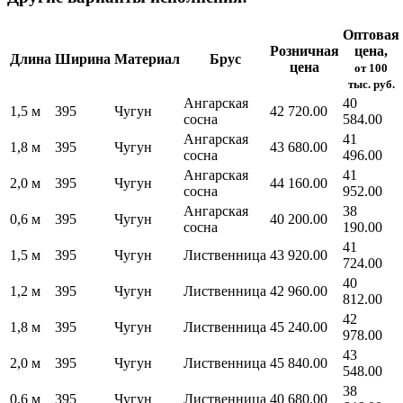
Оптовая
Розничная
цена,
Длина
Ширина
Материал
Брус
цена
от 100
тыс. руб.
Ангарская
40
1,5 м
395
Чугун
42 720.00
сосна
584.00
Ангарская
41
1,8 м
395
Чугун
43 680.00
сосна
496.00
Ангарская
41
2,0 м
395
Чугун
44 160.00
сосна
952.00
Ангарская
38
0,6 м
395
Чугун
40 200.00
сосна
190.00
41
1,5 м
395
Чугун
Лиственница
43 920.00
724.00
40
1,2 м
395
Чугун
Лиственница
42 960.00
812.00
42
1,8 м
395
Чугун
Лиственница
45 240.00
978.00
43
2,0 м
395
Чугун
Лиственница
45 840.00
548.00
38
0,6 м
395
Чугун
Лиственница
40 680.00