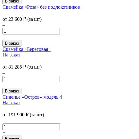
Скамейка «Роза» без подлокотников
от
23 600
₽
(за шт)
–
+
Скамейка «Береговая»
На заказ
от
81 285
₽
(за шт)
–
+
Сиденье «Остров» модель 4
На заказ
от
191 900
₽
(за шт)
–
+