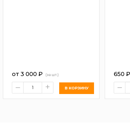
от 3 000
₽
650
(за шт.)
–
+
–