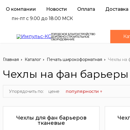
О компании
Новости
Оплата
Доставка
пн-пт с 9.00 до 18.00 МСК
ГОРОДСКОЕ БЛАГОУСТРОЙСТВО
Ка
ДОРОЖНО-СТРОИТЕЛЬНОЕ
ОБОРУДОВАНИЕ
Главная
Каталог
Печать широкоформатная
Чехлы на 
Чехлы на фан барьеры
цене
популярности ↑
Упорядочить по:
Чехлы для фан барьеров
Чех
тканевые