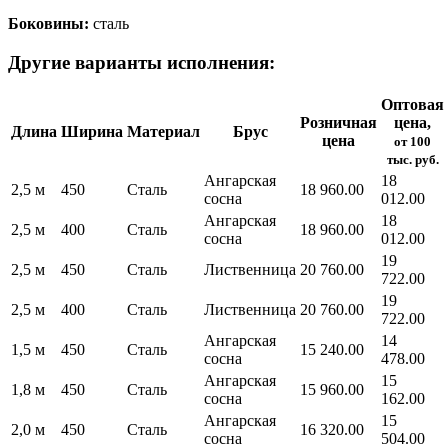
Боковины:
сталь
Другие варианты исполнения:
Оптовая
Розничная
цена,
Длина
Ширина
Материал
Брус
цена
от 100
тыс. руб.
Ангарская
18
2,5 м
450
Сталь
18 960.00
сосна
012.00
Ангарская
18
2,5 м
400
Сталь
18 960.00
сосна
012.00
19
2,5 м
450
Сталь
Лиственница
20 760.00
722.00
19
2,5 м
400
Сталь
Лиственница
20 760.00
722.00
Ангарская
14
1,5 м
450
Сталь
15 240.00
сосна
478.00
Ангарская
15
1,8 м
450
Сталь
15 960.00
сосна
162.00
Ангарская
15
2,0 м
450
Сталь
16 320.00
сосна
504.00