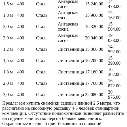
Ангарская
14
1,5 м
400
Сталь
15 240.00
сосна
478.00
Ангарская
15
1,8 м
400
Сталь
15 960.00
сосна
162.00
Ангарская
15
2,0 м
400
Сталь
16 320.00
сосна
504.00
Ангарская
19
3,0 м
400
Сталь
20 040.00
сосна
038.00
14
1,2 м
400
Сталь
Лиственница
15 360.00
592.00
15
1,5 м
400
Сталь
Лиственница
16 200.00
390.00
16
1,8 м
400
Сталь
Лиственница
17 160.00
302.00
16
2,0 м
400
Сталь
Лиственница
17 760.00
872.00
20
3,0 м
400
Сталь
Лиственница
22 080.00
976.00
Предлагаем купить скамейки садовые длиной 2,5 метра, что
рассчитано на свободную рассадку 4-5 человек стандартной
комплекции. Отсутствие подлокотников позволяет разместить
на сиденье количество персон больше заявленного.
Окрашенные в черный цвет боковины из стальной