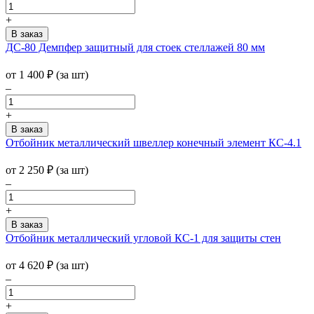
+
ДС-80 Демпфер защитный для стоек стеллажей 80 мм
от
1 400
₽
(за шт)
–
+
Отбойник металлический швеллер конечный элемент КС-4.1
от
2 250
₽
(за шт)
–
+
Отбойник металлический угловой КС-1 для защиты стен
от
4 620
₽
(за шт)
–
+