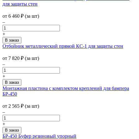
для защиты стен
от
6 460
₽
(за шт)
–
+
Отбойник металлический прямой КС-1 для защиты стен
от
7 820
₽
(за шт)
–
+
Монтажная пластина с комплектом креплений для бампера
БР-450
от
2 565
₽
(за шт)
–
+
БР-450 Буфер резиновый упорный