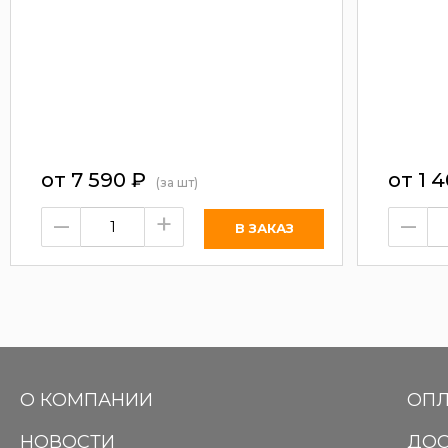
от
7 590
₽
от
1 
(за шт)
–
+
–
О КОМПАНИИ
ОПЛ
НОВОСТИ
ДОС