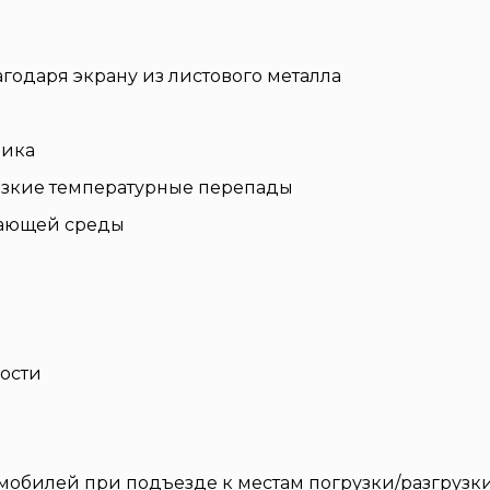
годаря экрану из листового металла
вика
резкие температурные перепады
жающей среды
ости
омобилей при подъезде к местам погрузки/разгрузки