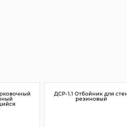
арковочный
ДСР-1.1 Отбойник для сте
нный
резиновый
щийся