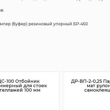
в.
ДС-100 Отбойник
ДР-ВП-2-0,25 П
имерный для стоек
мат руло
теллажей 100 мм
самоклея