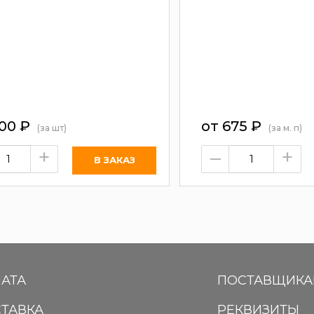
400
₽
от
675
₽
(за шт)
(за м. п)
+
–
+
АТА
ПОСТАВЩИК
ТАВКА
РЕКВИЗИТЫ