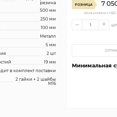
7 05
резина
РОЗНИЦА
500 мм
Цена указана с НДС
250 мм
–
+
шт
100 мм
Металл
5 мм
ОТПРА
ния
2 шт
рстий
19 мм
Минимальная су
дит в комплект поставки
2 гайки + 2 шайбы
М16