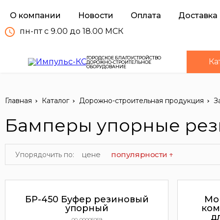
О компании
Новости
Оплата
Доставка
пн-пт с 9.00 до 18.00 МСК
ГОРОДСКОЕ БЛАГОУСТРОЙСТВО
Ка
ДОРОЖНО-СТРОИТЕЛЬНОЕ
ОБОРУДОВАНИЕ
Главная
Каталог
Дорожно-строительная продукция
З
Бамперы упорные ре
цене
популярности ↑
Упорядочить по:
БР-450 Буфер резиновый
Мо
упорный
ком
д
00-00005059