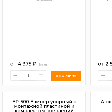
от
4 375
₽
от
2 
(за шт)
–
+
–
БР-500 Бампер упорный с
Анке
монтажной пластиной и
комплектом креплений