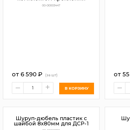
00-00003447
от
6 590
₽
от
5
(за шт)
–
+
–
Шуруп-дюбель пластик с
Шу
шайбой 8х80мм для ДСР-1