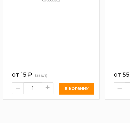
00-00001302
от
15
₽
от
5
(за шт)
–
+
–