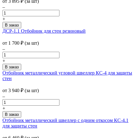
от
3 895
₽
(за шт)
–
+
ДСР-1.1 Отбойник для стен резиновый
от
1 700
₽
(за шт)
–
+
Отбойник металлический угловой швеллер КС-4 для защиты
стен
от
3 940
₽
(за шт)
–
+
Отбойник металлический швеллер с одним откосом КС-4.1
для защиты стен
от
6 460
₽
(за шт)