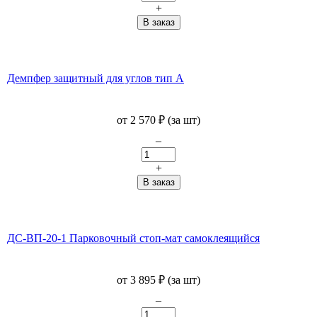
+
Демпфер защитный для углов тип А
от
2 570
₽
(за шт)
–
+
ДС-ВП-20-1 Парковочный стоп-мат самоклеящийся
от
3 895
₽
(за шт)
–