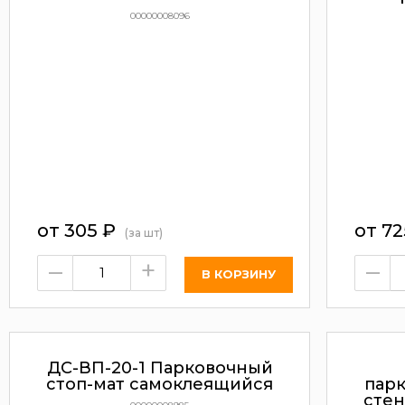
00000008096
от
305
₽
от
72
(за шт)
–
+
–
ДС-ВП-20-1 Парковочный
стоп-мат самоклеящийся
пар
стен