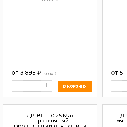
00000008985
от
3 895
₽
от
5 
(за шт)
–
+
–
ДР-ВП-1-0,25 Мат
ДР
парковочный
мяг
фронтальный для защиты