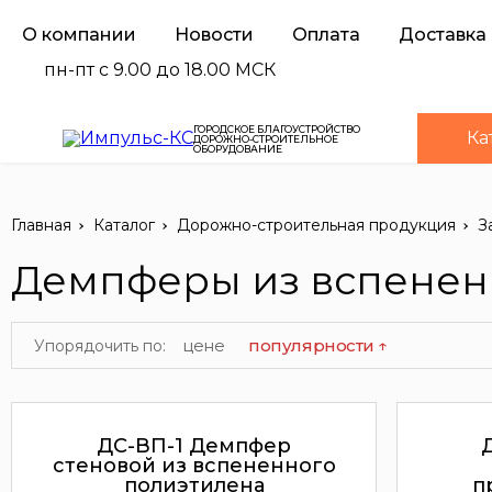
О компании
Новости
Оплата
Доставка
пн-пт с 9.00 до 18.00 МСК
ГОРОДСКОЕ БЛАГОУСТРОЙСТВО
Ка
ДОРОЖНО-СТРОИТЕЛЬНОЕ
ОБОРУДОВАНИЕ
Главная
Каталог
Дорожно-строительная продукция
З
Демпферы из вспененн
цене
популярности ↑
Упорядочить по:
ДС-ВП-1 Демпфер
стеновой из вспененного
полиэтилена
п