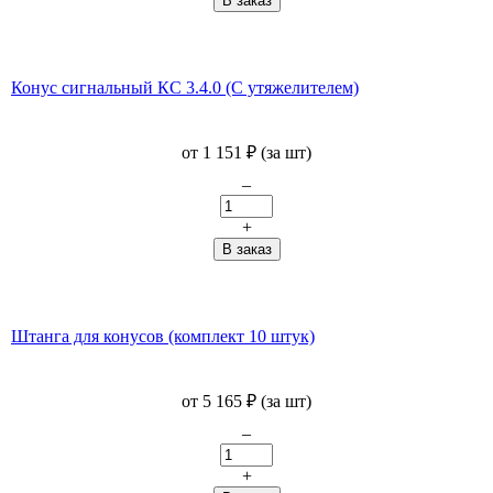
Конус сигнальный КС 3.4.0 (С утяжелителем)
от
1 151
₽
(за шт)
–
+
Штанга для конусов (комплект 10 штук)
от
5 165
₽
(за шт)
–
+