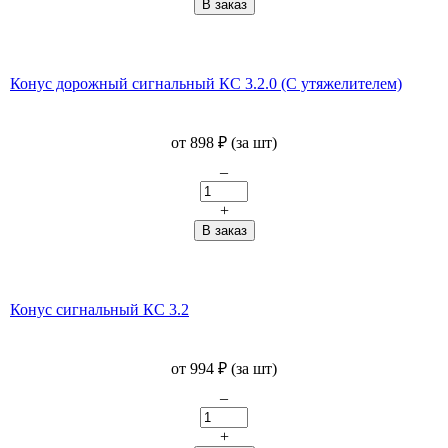
Конус дорожный сигнальный КС 3.2.0 (С утяжелителем)
от
898
₽
(за шт)
–
+
Конус сигнальный КС 3.2
от
994
₽
(за шт)
–
+