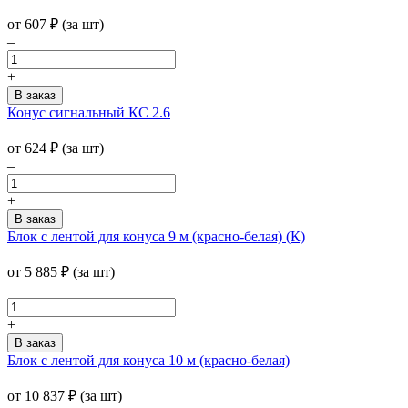
от
607
₽
(за шт)
–
+
Конус сигнальный КС 2.6
от
624
₽
(за шт)
–
+
Блок с лентой для конуса 9 м (красно-белая) (К)
от
5 885
₽
(за шт)
–
+
Блок с лентой для конуса 10 м (красно-белая)
от
10 837
₽
(за шт)