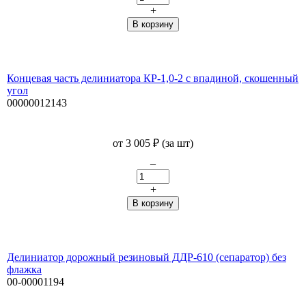
+
Концевая часть делиниатора КР-1,0-2 с впадиной, скошенный
угол
00000012143
от
3 005
₽
(за шт)
–
+
Делиниатор дорожный резиновый ДДР-610 (сепаратор) без
флажка
00-00001194