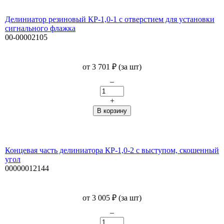
Делиниатор резиновый КР-1,0-1 с отверстием для установки
сигнального флажка
00-00002105
от
3 701
₽
(за шт)
–
+
Концевая часть делиниатора КР-1,0-2 с выступом, скошенный
угол
00000012144
от
3 005
₽
(за шт)
–