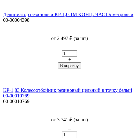
Делиниатор резиновый КР-1,0-1М КОНЦ. ЧАСТЬ метровый
00-00004398
от
2 497
₽
(за шт)
–
+
КР-1,83 Колесоотбойник резиновый цельный в точку белый
00-00010769
00-00010769
от
3 741
₽
(за шт)
–