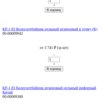
+
КР-1,83 Колесоотбойник цельный резиновый в точку (К)
00-00009942
от
3 741
₽
(за шт)
–
+
КР-1,83 Колесоотбойник резиновый цельный рифленый
Китай
00-00009300