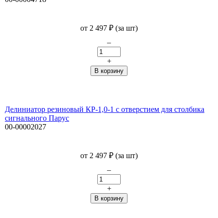
от
2 497
₽
(за шт)
–
+
Делиниатор резиновый КР-1,0-1 с отверстием для столбика
сигнального Парус
00-00002027
от
2 497
₽
(за шт)
–
+