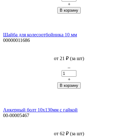
+
Шайба для колесоотбойника 10 мм
00000011686
от
21
₽
(за шт)
–
+
Анкерный болт 10х130мм с гайкой
00-00005467
от
62
₽
(за шт)