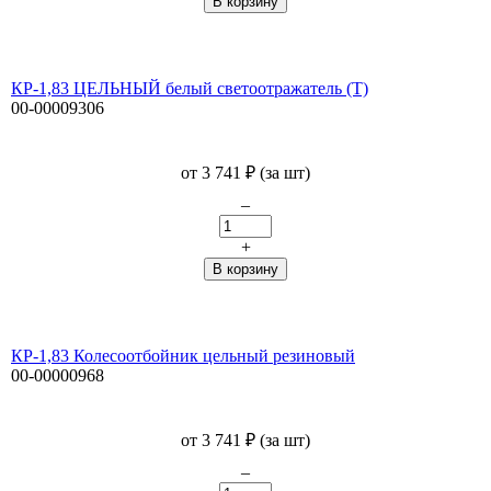
КР-1,83 ЦЕЛЬНЫЙ белый светоотражатель (Т)
00-00009306
от
3 741
₽
(за шт)
–
+
КР-1,83 Колесоотбойник цельный резиновый
00-00000968
от
3 741
₽
(за шт)
–