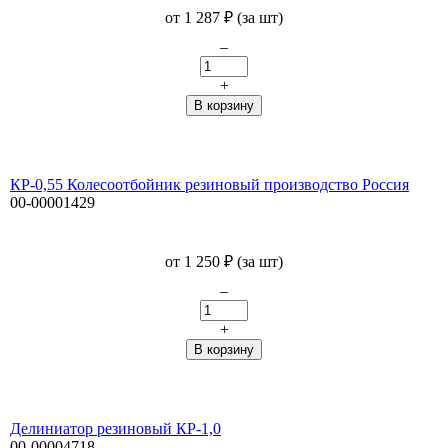
от
1 287
₽
(за шт)
–
+
КР-0,55 Колесоотбойник резиновый производство Россия
00-00001429
от
1 250
₽
(за шт)
–
+
Делиниатор резиновый КР-1,0
00-00004718