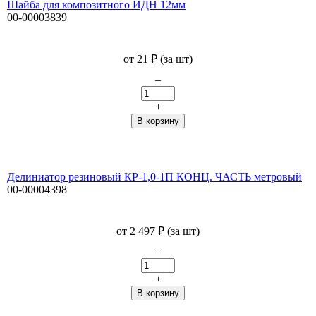
Шайба для композитного ИДН 12мм
00-00003839
от
21
₽
(за шт)
–
+
Делиниатор резиновый КР-1,0-1П КОНЦ. ЧАСТЬ метровый
00-00004398
от
2 497
₽
(за шт)
–
+