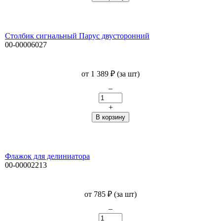
Столбик сигнальный Парус двусторонний
00-00006027
от
1 389
₽
(за шт)
–
+
Флажок для делиниатора
00-00002213
от
785
₽
(за шт)
–