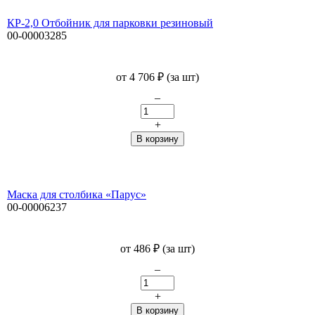
КР-2,0 Отбойник для парковки резиновый
00-00003285
от
4 706
₽
(за шт)
–
+
Маска для столбика «Парус»
00-00006237
от
486
₽
(за шт)
–
+