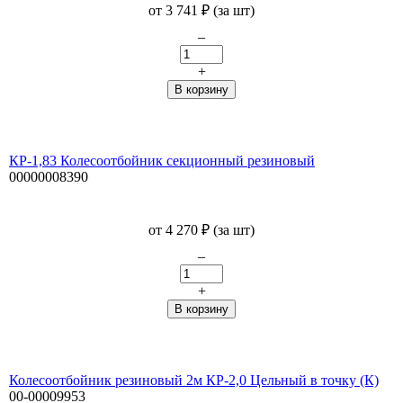
от
3 741
₽
(за шт)
–
+
КР-1,83 Колесоотбойник секционный резиновый
00000008390
от
4 270
₽
(за шт)
–
+
Колесоотбойник резиновый 2м КР-2,0 Цельный в точку (К)
00-00009953