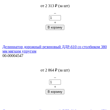
от
2 313
₽
(за шт)
–
+
Делиниатор дорожный резиновый ДДР-610 со столбиком 380
мм мягким упругим
00-00004547
от
2 864
₽
(за шт)
–
+