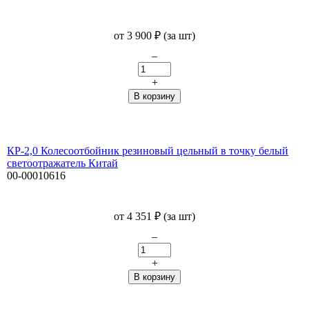
от
3 900
₽
(за шт)
–
+
КР-2,0 Колесоотбойник резиновый цельный в точку белый
светоотражатель Китай
00-00010616
от
4 351
₽
(за шт)
–
+