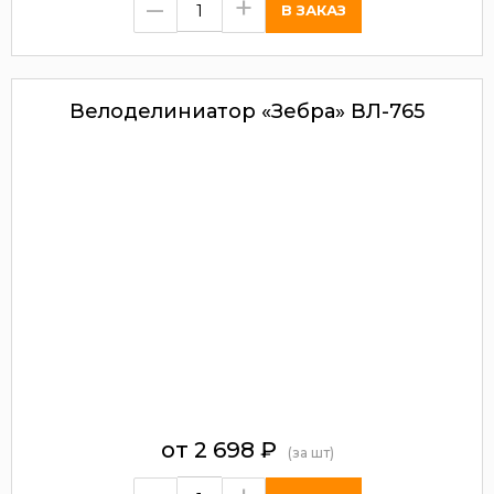
–
+
Велоделиниатор «Зебра» ВЛ-765
от
2 698
₽
(за шт)