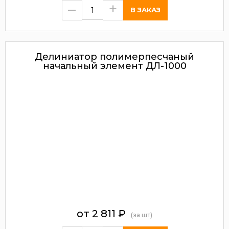
–
+
Делиниатор полимерпесчаный
начальный элемент ДЛ-1000
от
2 811
₽
(за шт)