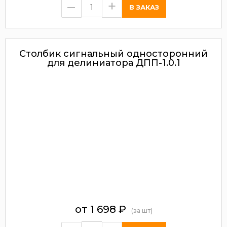
–
+
Столбик сигнальный односторонний
для делиниатора ДПП-1.0.1
от
1 698
₽
(за шт)