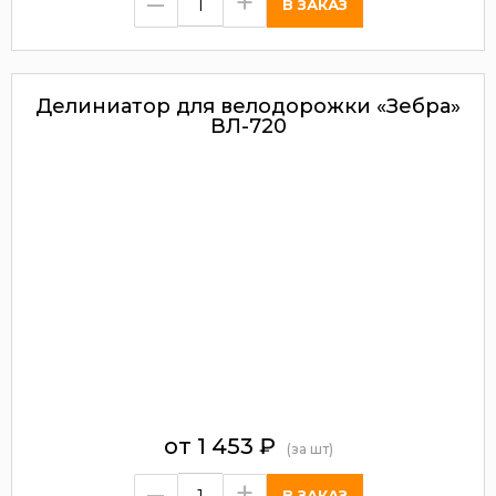
–
+
Делиниатор для велодорожки «Зебра»
ВЛ-720
от
1 453
₽
(за шт)
–
+