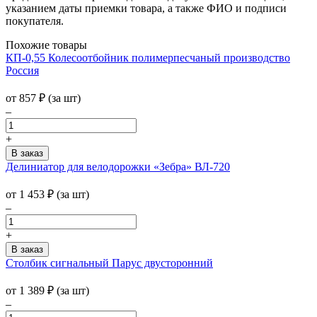
указанием даты приемки товара, а также ФИО и подписи
покупателя.
Похожие товары
КП-0,55 Колесоотбойник полимерпесчаный производство
Россия
от
857
₽
(за шт)
–
+
Делиниатор для велодорожки «Зебра» ВЛ-720
от
1 453
₽
(за шт)
–
+
Столбик сигнальный Парус двусторонний
от
1 389
₽
(за шт)
–