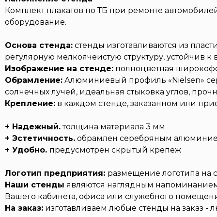
Комплект плакатов по ТБ при ремонте автомобилей
оборудование.
Основа стенда:
стенды изготавливаются из пласт
регулярную мелкоячеистую структуру, устойчив к
Изображение на стенде:
полноцветная широкофо
Обрамление:
Алюминиевый профиль «Nielsen» сер
солнечных лучей, идеальная стыковка углов, про
Крепление:
в каждом стенде, заказанном или при
+ Надежный.
толщина материала 3 мм
+ Эстетичность.
обрамлен серебряным алюминие
+ Удобно.
предусмотрен скрытый крепеж
Логотип предприятия:
размещение логотипа на с
Наши стенды
являются наглядным напоминанием
Вашего кабинета, офиса или служебного помещени
На заказ:
изготавливаем любые стенды на заказ - 