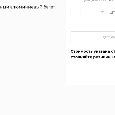
Цена указана с НДС
яный алюминиевый багет
–
+
шт
ОТПРА
Стоимость указана с 
Уточняйте розничные