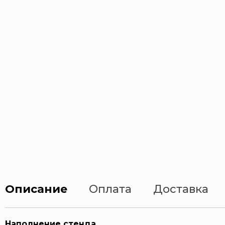
Сварочные работы
Строительство
Химическая безопасность
Электробезопасность
Тематические стенды
Описание
Оплата
Доставка
Наполнение стенда