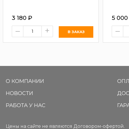
3 180
₽
5 00
–
+
–
О КОМПАНИИ
ОПЛ
НОВОСТИ
ДОС
РАБОТА У НАС
ГАР
Цены на сайте не являются Договором-офертой.