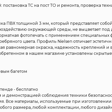
: постановка ТС на пост ТО и ремонта, проверка т
ика ПВХ толщиной 3 мм, который представляет собо
 воздействию окружающей среды, не выцветает под 
рматная фотопечать с применением специальных ф
ебряного цвета. Профиль Nielsen отличает эстетич
чная равномерная окраска, надежность креплений и
обретенном в нашем магазине установлены скрытые 
вым багетом
тенде - бесплатно
 и демонстрацией соблюдения техники безопасно
я. Все материалы, используемые при изготовлении
любого размера, любой комплектации, любого дизай