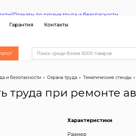
ости)
Плакаты по охране труда и безопасности
ССЕТИ»
Гарантия
Контакты
ки
талог
сти
да и безопасности
Охрана труда
Тематические стенды
ть труда при ремонте 
Характеристики
Размер