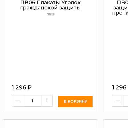
ПВ06 Плакаты Уголок
ПВ0
гражданской защиты
защи
прот
ПВ06
1 296
₽
1 296
–
+
–