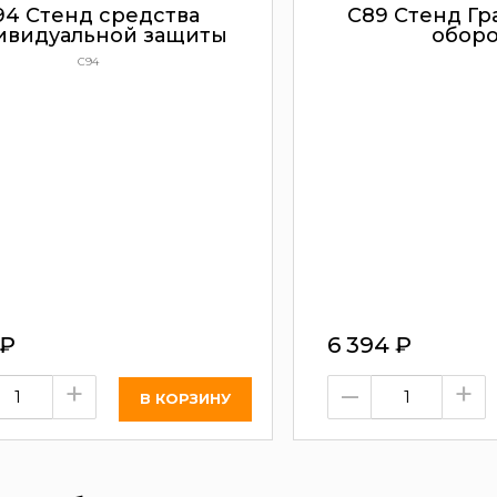
94 Стенд средства
С89 Стенд Гр
ивидуальной защиты
обор
C94
₽
6 394
₽
+
–
+