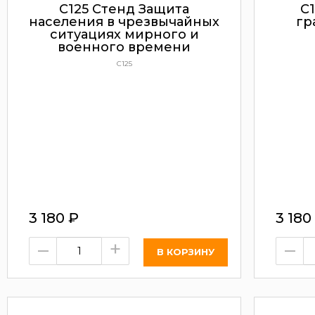
С125 Стенд Защита
С
населения в чрезвычайных
гр
ситуациях мирного и
военного времени
С125
3 180
₽
3 180
–
+
–