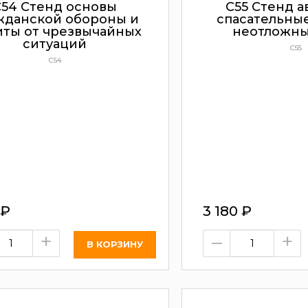
С54 Стенд основы
С55 Стенд а
жданской обороны и
спасательные
ты от чрезвычайных
неотложн
ситуаций
С55
С54
₽
3 180
₽
+
–
+