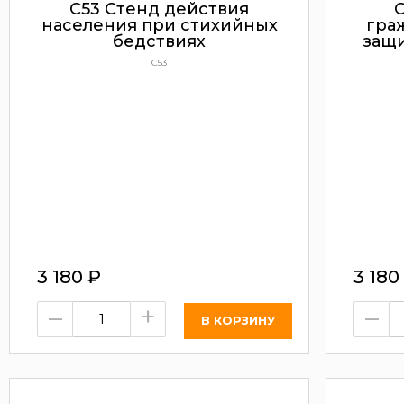
С53 Стенд действия
населения при стихийных
гра
бедствиях
защи
С53
3 180
₽
3 180
–
+
–