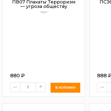
ПВ07 Плакаты Терроризм
ПС36
— угроза обществу
ПВ07
880
₽
888
–
+
–