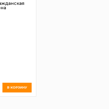
ажданская
она