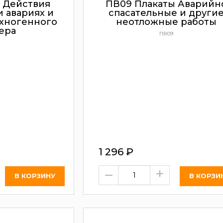
 Действия
ПВ09 Плакаты Аварийн
 авариях и
спасательные и други
ехногенного
неотложные работы
ера
ПВ09
1 296
₽
–
+