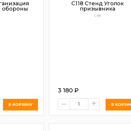
ганизация
C118 Стенд Уголок
й обороны
призывника
C118
3 180
₽
–
+