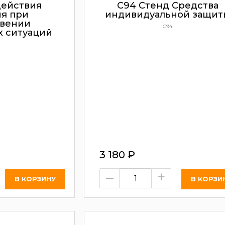
действия
С94 Стенд Средства
я при
индивидуальной защит
овении
С94
 ситуаций
3 180
₽
–
+