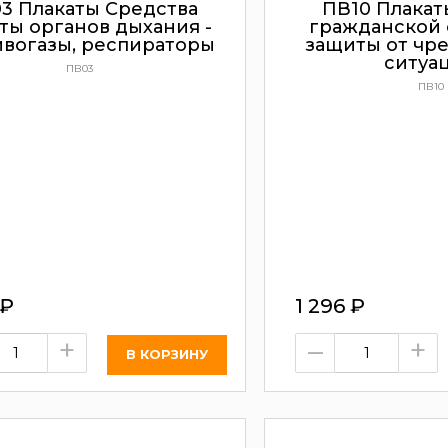
3 Плакаты Средства
ПВ10 Плакат
ты органов дыхания -
гражданской 
ивогазы, респираторы
защиты от чр
ситуа
ПВ03
ПВ10
₽
1 296
₽
+
–
+