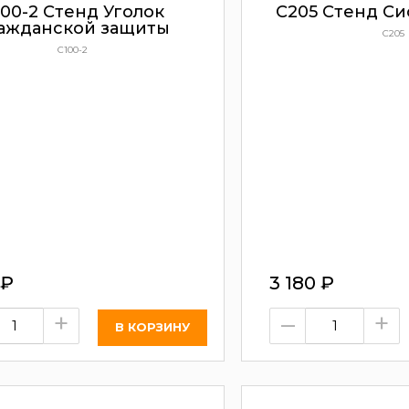
100-2 Стенд Уголок
С205 Стенд Си
ажданской защиты
С205
С100-2
₽
3 180
₽
+
–
+