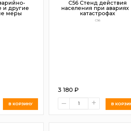
варийно-
С56 Стенд действия
 и другие
населения при авариях 
ые меры
катастрофах
С56
3 180
₽
–
+