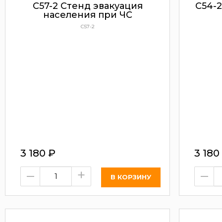
С57-2 Стенд эвакуация
С54-2
населения при ЧС
С57-2
3 180
₽
3 180
–
+
–