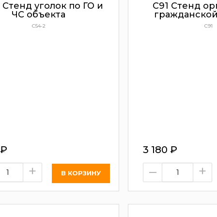
 Стенд уголок по ГО и
С91 Стенд ор
ЧС объекта
гражданско
С54-2
С91
₽
3 180
₽
+
–
+