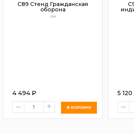
C89 Стенд Гражданская
C
оборона
инд
C89
4 494
₽
5 120
–
+
–