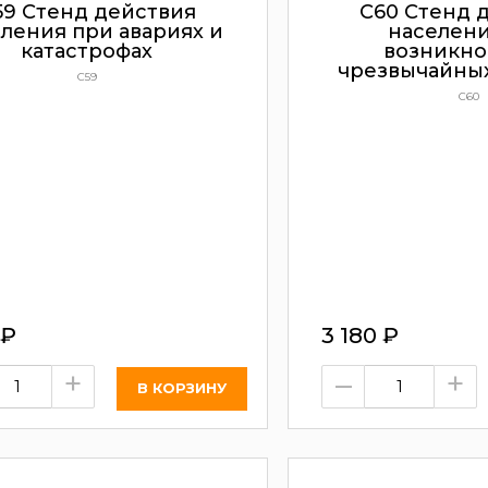
59 Стенд действия
С60 Стенд 
ления при авариях и
населени
катастрофах
возникн
чрезвычайных
С59
С60
₽
3 180
₽
+
–
+