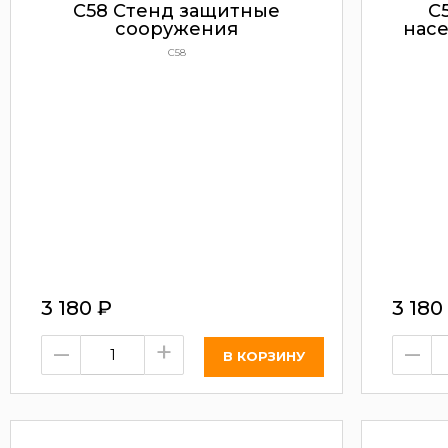
С58 Стенд защитные
С
сооружения
насе
С58
3 180
₽
3 180
–
+
–