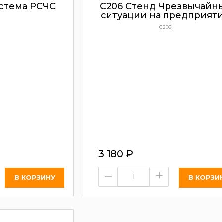
стема РСЧС
С206 Стенд Чрезвычайн
ситуации на предприят
С206
3 180
₽
–
+