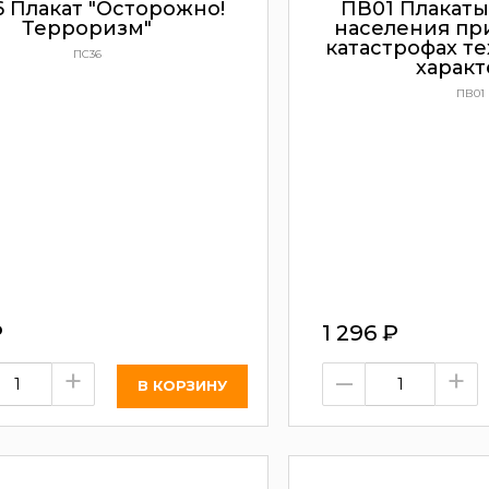
 Плакат "Осторожно!
ПВ01 Плакаты
Терроризм"
населения при
катастрофах т
ПС36
характ
ПВ01
₽
1 296
₽
+
–
+