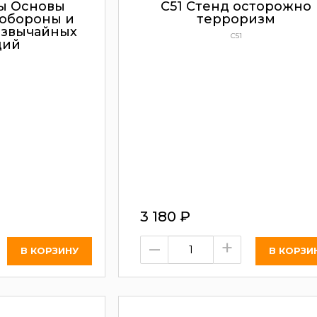
ы Основы
C51 Стенд осторожно
обороны и
терроризм
езвычайных
C51
ций
3 180
₽
–
+