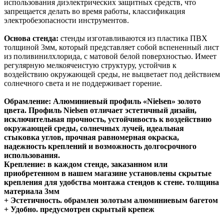
использования диэлектрических защитных средств, что
запрещается делать во время работы, классификация
электробезопасности инструментов.
Основа стенда:
стенды изготавливаются из пластика ПВХ
толщиной 3мм, который представляет собой вспененный лист
из поливинилхлорида, с матовой белой поверхностью. Имеет
регулярную мелкоячеистую структуру, устойчив к
воздействию окружающей среды, не выцветает под действием
солнечного света и не поддерживает горение.
Обрамление:
Алюминиевый профиль «Nielsen» золото
цвета. Профиль Nielsen отличает эстетичный дизайн,
исключительная прочность, устойчивость к воздействию
окружающей среды, солнечных лучей, идеальная
стыковка углов, прочная равномерная окраска,
надежность креплений и возможность долгосрочного
использования.
Крепление:
в каждом стенде, заказанном или
приобретенном в нашем магазине установлены скрытые
крепления для удобства монтажа стендов к стене. толщина
материала 3мм
+ Эстетичность.
обрамлен золотым алюминиевым багетом
+ Удобно.
предусмотрен скрытый крепеж