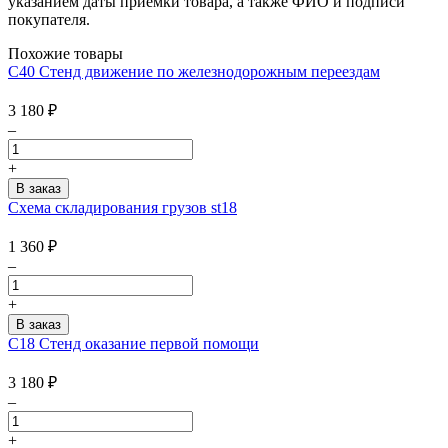
указанием даты приемки товара, а также ФИО и подписи
покупателя.
Похожие товары
С40 Стенд движение по железнодорожным переездам
3 180
₽
–
+
Схема складирования грузов st18
1 360
₽
–
+
С18 Стенд оказание первой помощи
3 180
₽
–
+