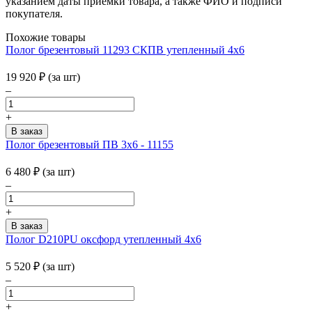
указанием даты приемки товара, а также ФИО и подписи
покупателя.
Похожие товары
Полог брезентовый 11293 СКПВ утепленный 4х6
19 920
₽
(за шт)
–
+
Полог брезентовый ПВ 3х6 - 11155
6 480
₽
(за шт)
–
+
Полог D210PU оксфорд утепленный 4х6
5 520
₽
(за шт)
–
+