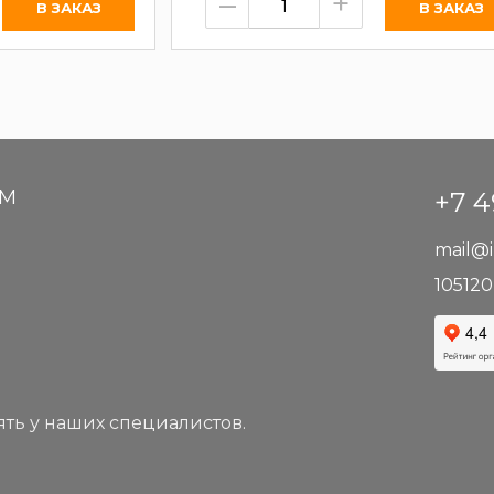
–
+
АМ
+7 4
mail@i
105120
ть у наших специалистов.