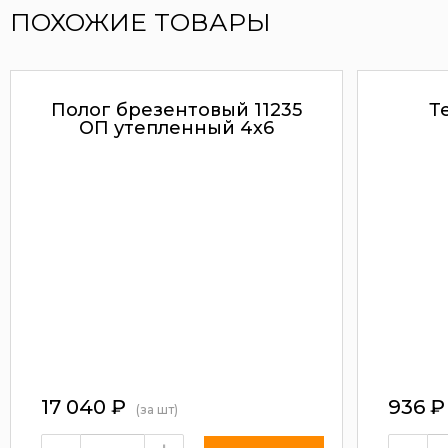
ПОХОЖИЕ ТОВАРЫ
Полог брезентовый 11235
Т
ОП утепленный 4х6
17 040
₽
936
₽
(за шт)