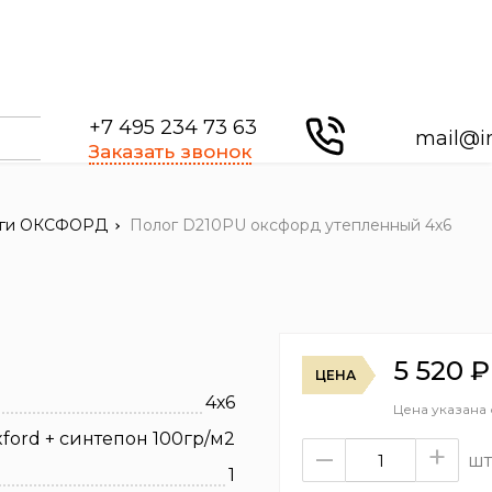
+7 495 234 73 63
mail@i
Заказать звонок
логи ОКСФОРД
Полог D210PU оксфорд утепленный 4х6
5 520
₽
ЦЕНА
4х6
Цена указана
xford + синтепон 100гр/м2
–
+
шт
1