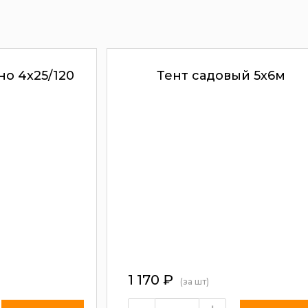
но 4х25/120
Тент садовый 5х6м
1 170
₽
(за шт)