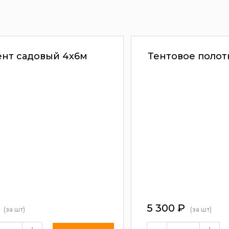
ент садовый 4х6м
Тентовое полот
5 300
₽
(за шт)
(за шт)