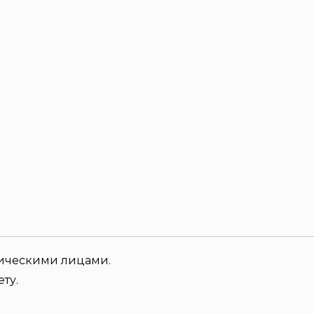
зическими лицами.
ту.