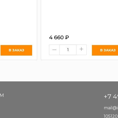
4 660
₽
–
+
АМ
+7 4
mail@i
105120