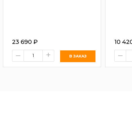
23 690
₽
10 42
–
+
–