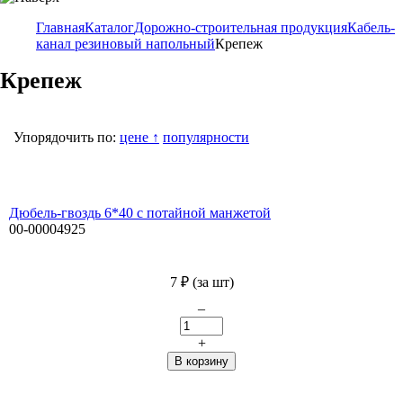
Главная
Каталог
Дорожно-строительная продукция
Кабель-
канал резиновый напольный
Крепеж
Крепеж
Упорядочить по:
цене ↑
популярности
Дюбель-гвоздь 6*40 с потайной манжетой
00-00004925
7
₽
(за шт)
–
+