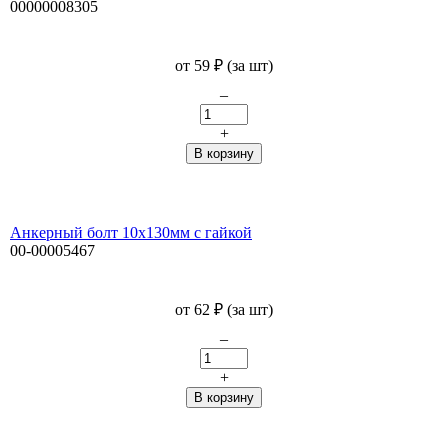
00000008305
от
59
₽
(за шт)
–
+
Анкерный болт 10х130мм с гайкой
00-00005467
от
62
₽
(за шт)
–
+