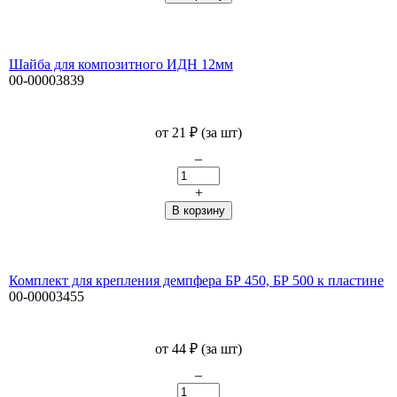
Шайба для композитного ИДН 12мм
00-00003839
от
21
₽
(за шт)
–
+
Комплект для крепления демпфера БР 450, БР 500 к пластине
00-00003455
от
44
₽
(за шт)
–