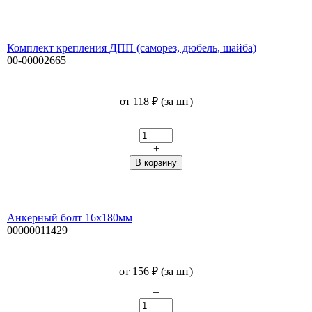
Комплект крепления ДПП (саморез, дюбель, шайба)
00-00002665
от
118
₽
(за шт)
–
+
Анкерный болт 16х180мм
00000011429
от
156
₽
(за шт)
–