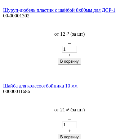
Шуруп-дюбель пластик с шайбой 8х80мм для ДСР-1
00-00001302
от
12
₽
(за шт)
–
+
Шайба для колесоотбойника 10 мм
00000011686
от
21
₽
(за шт)
–
+