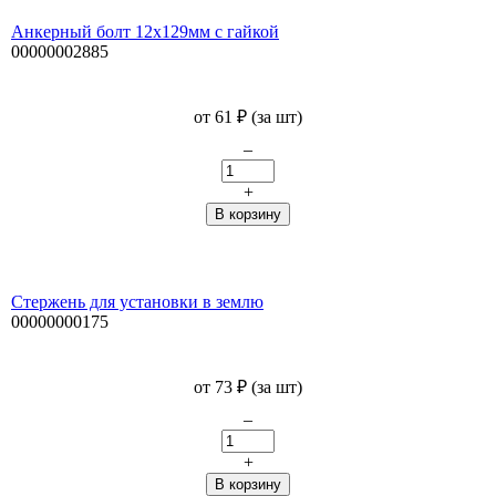
Анкерный болт 12х129мм с гайкой
00000002885
от
61
₽
(за шт)
–
+
Стержень для установки в землю
00000000175
от
73
₽
(за шт)
–
+