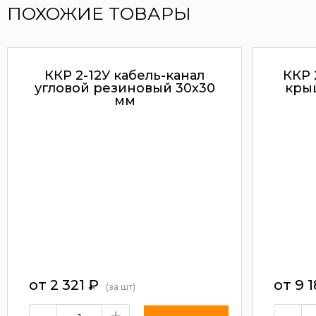
ПОХОЖИЕ ТОВАРЫ
ККР 2-12У кабель-канал
ККР 
угловой резиновый 30х30
кры
мм
от
2 321
₽
от
9 
(за шт)