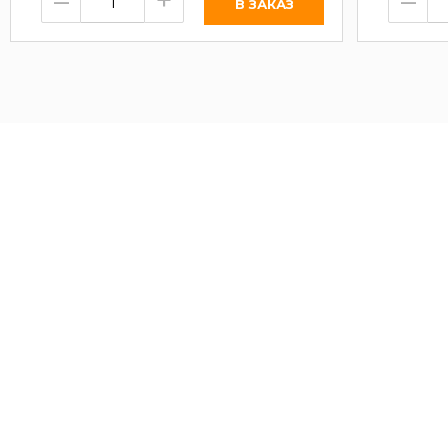
–
+
–