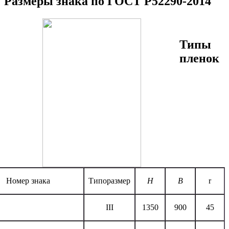
Размеры знака по ГОСТ Р52290-2014
Типы
пленок
Номер знака
Типоразмер
H
B
r
III
1350
900
45