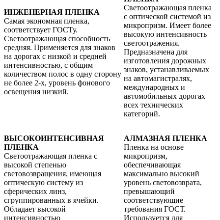
Светоотражающая пленка
ИНЖЕНЕРНАЯ ПЛЕНКА
с оптической системой из
Самая экономная пленка,
микропризм. Имеет более
соответствует ГОСТу.
высокую интенсивность
Светоотражающая способность
светоотражения.
средняя. Применяется для знаков
Предназначена для
на дорогах с низкой и средней
изготовления дорожных
интенсивностью, с общим
знаков, устанавливаемых
количеством полос в одну сторону
на автомагистралях,
не более 2-х, уровень фонового
международных и
освещения низкий.
автомобильных дорогах
всех технических
категорий.
ВЫСОКОИНТЕНСИВНАЯ
АЛМАЗНАЯ ПЛЕНКА
ПЛЕНКА
Пленка на основе
Светоотражающая пленка с
микропризм,
высокой степенью
обеспечивающая
световозвращения, имеющая
максимально высокий
оптическую систему из
уровень световозврата,
сферических линз,
превышающий
сгруппированных в ячейки.
соответствующие
Обладает высокой
требования ГОСТ.
интенсивностью
Используется для