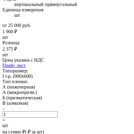
вертикальный прямоугольный
Единица измерения
шт
от 25 000 руб.
1 900
₽
шт
Розница
2 375
₽
шт
Цена указана с НДС
Прайс лист
Типоразмер:
I т.р. (900х600)
Тип пленки:
А (инженерная)
А (микропризм.)
Б (призматическая)
В (алмазная)
–
+
шт
на сумму
₽
(
₽ за шт)