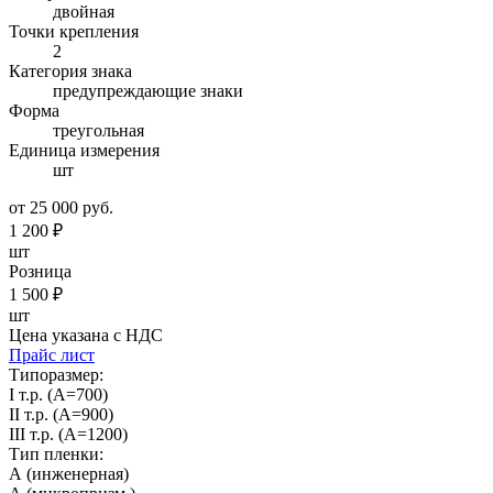
двойная
Точки крепления
2
Категория знака
предупреждающие знаки
Форма
треугольная
Единица измерения
шт
от 25 000 руб.
1 200
₽
шт
Розница
1 500
₽
шт
Цена указана с НДС
Прайс лист
Типоразмер:
I т.р. (А=700)
II т.р. (А=900)
III т.р. (А=1200)
Тип пленки:
А (инженерная)