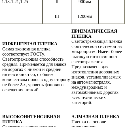
, 1.18-1.21,1.25
II
900мм
III
1200мм
ПРИЗМАТИЧЕСКАЯ
ПЛЕНКА
Светоотражающая пленка
ИНЖЕНЕРНАЯ ПЛЕНКА
с оптической системой из
Самая экономная пленка,
микропризм. Имеет более
соответствует ГОСТу.
высокую интенсивность
Светоотражающая способность
светоотражения.
средняя. Применяется для знаков
Предназначена для
на дорогах с низкой и средней
изготовления дорожных
интенсивностью, с общим
знаков, устанавливаемых
количеством полос в одну сторону
на автомагистралях,
не более 2-х, уровень фонового
международных и
освещения низкий.
автомобильных дорогах
всех технических
категорий.
ВЫСОКОИНТЕНСИВНАЯ
АЛМАЗНАЯ ПЛЕНКА
ПЛЕНКА
Пленка на основе
Светоотражающая пленка с
микропризм,