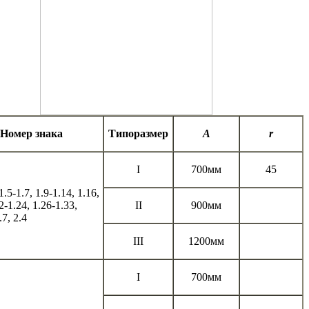
Номер знака
Типоразмер
А
r
I
700мм
45
 1.5-1.7, 1.9-1.14, 1.16,
2-1.24, 1.26-1.33,
II
900мм
.7, 2.4
III
1200мм
I
700мм