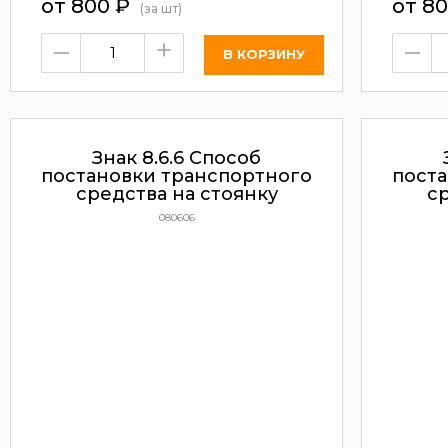
от 800
₽
от 8
(за шт)
–
+
–
Знак 8.6.6 Способ
постановки транспортного
пост
средства на стоянку
ср
080606