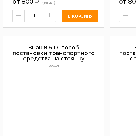
от 800
₽
от 8
(за шт)
–
+
–
Знак 8.6.1 Способ
постановки транспортного
пост
средства на стоянку
ср
080601