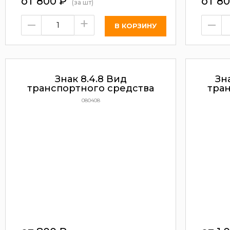
от 800
₽
от 8
(за шт)
–
+
–
Знак 8.4.8 Вид
Зн
транспортного средства
тра
080408