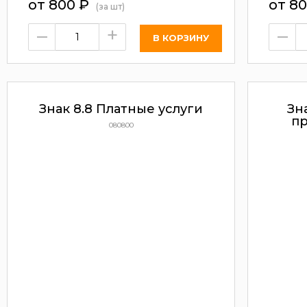
от 800
₽
от 8
(за шт)
–
+
–
Знак 8.8 Платные услуги
Зн
п
080800