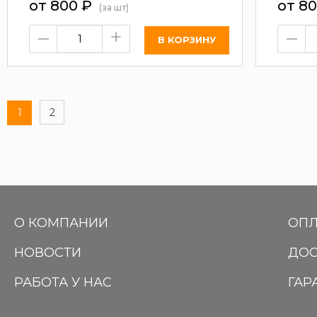
от 800
₽
от 8
(за шт)
–
+
–
1
2
О КОМПАНИИ
ОПЛ
НОВОСТИ
ДОС
РАБОТА У НАС
ГАР