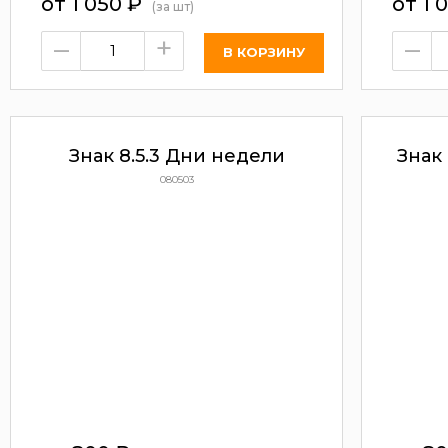
от 1 050
₽
от 1 
(за шт)
–
+
–
Знак 8.5.3 Дни недели
Знак
080503