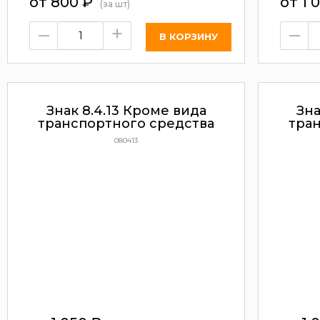
от 800
₽
от 1 
(за шт)
–
+
–
Знак 8.4.13 Кроме вида
Зна
транспортного средства
тра
080413