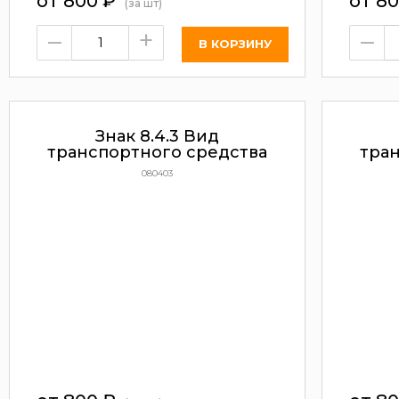
от 800
₽
от 8
(за шт)
–
+
–
Знак 8.4.3 Вид
транспортного средства
тра
080403