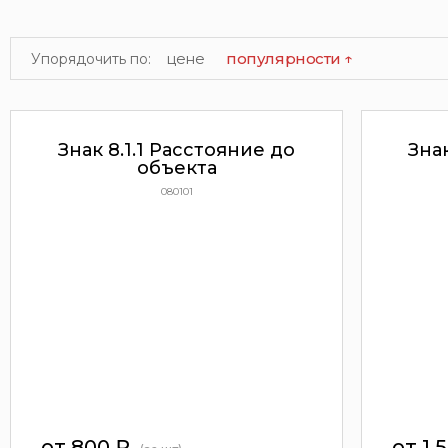
цене
популярности ↑
Упорядочить по:
Знак 8.1.1 Расстояние до
Знак
объекта
080101
от 800
₽
от 1 