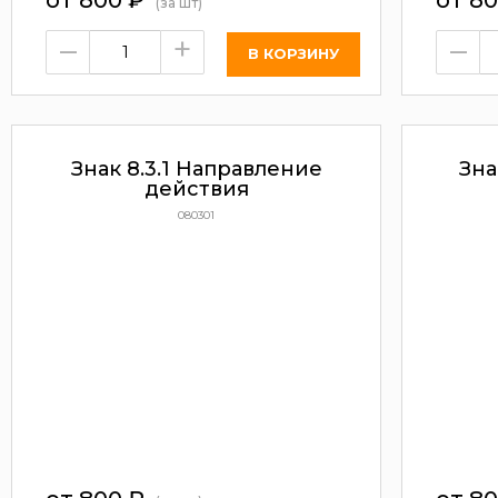
от 800
₽
от 8
(за шт)
–
+
–
Знак 8.3.1 Направление
Зна
действия
080301