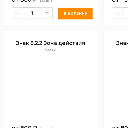
(за шт)
–
+
–
Знак 8.2.2 Зона действия
Знак
080202