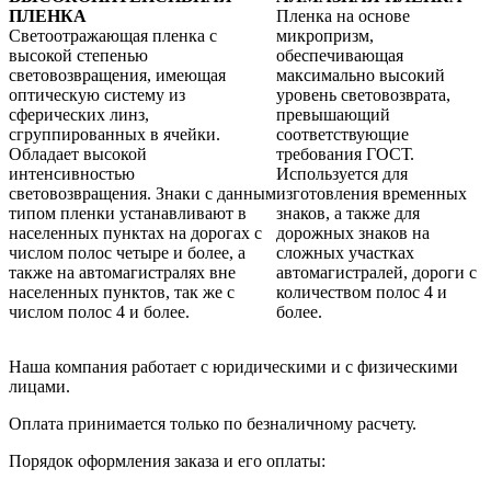
ПЛЕНКА
Пленка на основе
Светоотражающая пленка с
микропризм,
высокой степенью
обеспечивающая
световозвращения, имеющая
максимально высокий
оптическую систему из
уровень световозврата,
сферических линз,
превышающий
сгруппированных в ячейки.
соответствующие
Обладает высокой
требования ГОСТ.
интенсивностью
Используется для
световозвращения. Знаки с данным
изготовления временных
типом пленки устанавливают в
знаков, а также для
населенных пунктах на дорогах с
дорожных знаков на
числом полос четыре и более, а
сложных участках
также на автомагистралях вне
автомагистралей, дороги с
населенных пунктов, так же с
количеством полос 4 и
числом полос 4 и более.
более.
Наша компания работает с юридическими и с физическими
лицами.
Оплата принимается только по безналичному расчету.
Порядок оформления заказа и его оплаты: