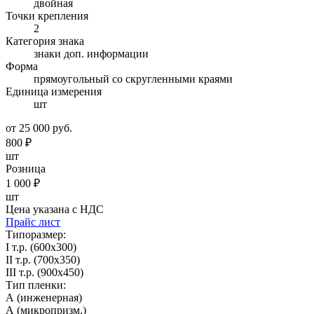
двойная
Точки крепления
2
Категория знака
знаки доп. информации
Форма
прямоугольный со скругленными краями
Единица измерения
шт
от 25 000 руб.
800
₽
шт
Розница
1 000
₽
шт
Цена указана с НДС
Прайс лист
Типоразмер:
I т.р. (600х300)
II т.р. (700х350)
III т.р. (900х450)
Тип пленки:
А (инженерная)
А (микропризм.)