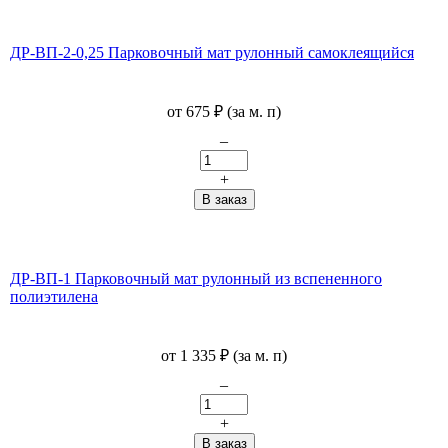
ДР-ВП-2-0,25 Парковочный мат рулонный самоклеящийся
от
675
₽
(за м. п)
–
+
ДР-ВП-1 Парковочный мат рулонный из вспененного
полиэтилена
от
1 335
₽
(за м. п)
–
+