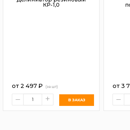
КР-1,0
п
от
2 497
₽
от
3 
(за шт)
–
+
–