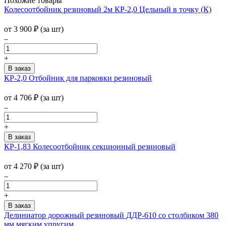
Похожие товары
Колесоотбойник резиновый 2м КР-2,0 Цельный в точку (К)
от
3 900
₽
(за шт)
–
+
КР-2,0 Отбойник для парковки резиновый
от
4 706
₽
(за шт)
–
+
КР-1,83 Колесоотбойник секционный резиновый
от
4 270
₽
(за шт)
–
+
Делиниатор дорожный резиновый ДДР-610 со столбиком 380
мм мягким упругим