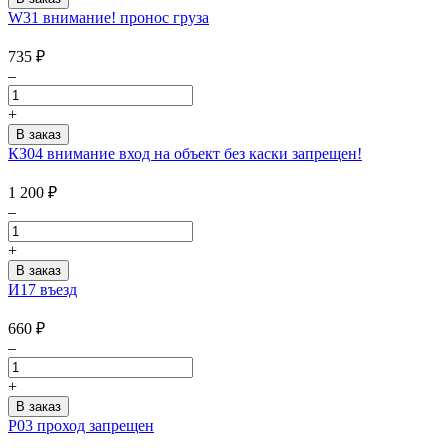
W31 внимание! пронос груза
735
₽
–
+
КЗ04 внимание вход на объект без каски запрещен!
1 200
₽
–
+
И17 въезд
660
₽
–
+
P03 проход запрещен