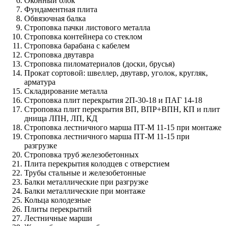
Оконный блок
Фундаментная плита
Обвязочная балка
Строповка пачки листового металла
Строповка контейнера со стеклом
Строповка барабана с кабелем
Строповка двутавра
Строповка пиломатериалов (доски, брусья)
Прокат сортовой: швеллер, двутавр, уголок, кругляк,
арматура
Складирование металла
Строповка плит перекрытия 2П-30-18 и ПАГ 14-18
Строповка плит перекрытия ВП, ВПР+ВПН, КП и плит
днища ЛПН, ЛП, КД
Строповка лестничного марша ПТ-М 11-15 при монтаже
Строповка лестничного марша ПТ-М 11-15 при
разгрузке
Строповка труб железобетонных
Плита перекрытия колодцев с отверстием
Трубы стальные и железобетонные
Балки металлические при разгрузке
Балки металлические при монтаже
Кольца колодезные
Плиты перекрытий
Лестничные марши