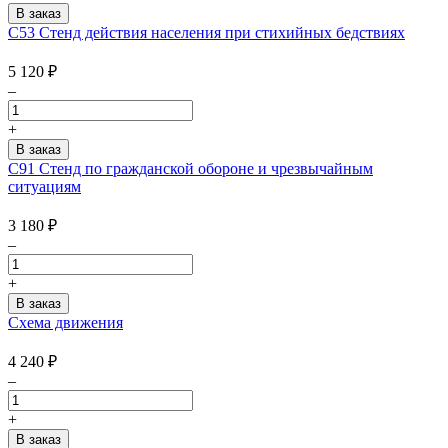
С53 Стенд действия населения при стихийных бедствиях
5 120
₽
–
+
С91 Стенд по гражданской обороне и чрезвычайным
ситуациям
3 180
₽
–
+
Схема движения
4 240
₽
–
+