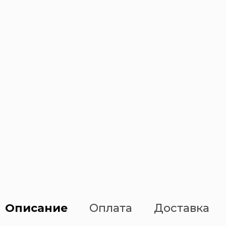
Указательные знаки
Фотолюминесцентные знаки
Эвакуационные знаки
Описание
Оплата
Доставка