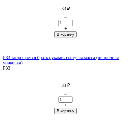
33
₽
–
+
P33 запрещается брать руками. сыпучая масса (непрочная
упаковка)
P33
33
₽
–
+