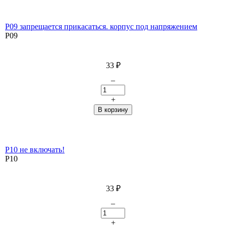
P09 запрещается прикасаться. корпус под напряжением
P09
33
₽
–
+
P10 не включать!
P10
33
₽
–
+