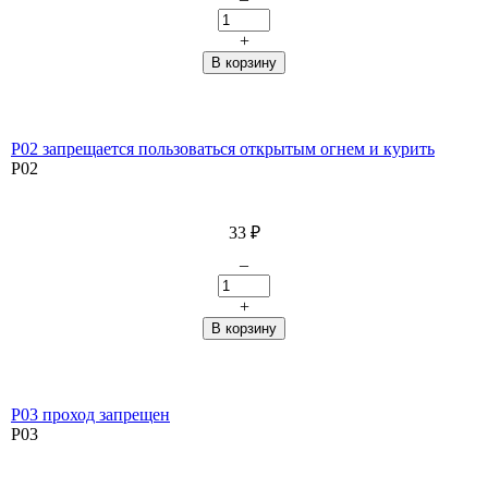
+
P02 запрещается пользоваться открытым огнем и курить
P02
33
₽
–
+
P03 проход запрещен
P03