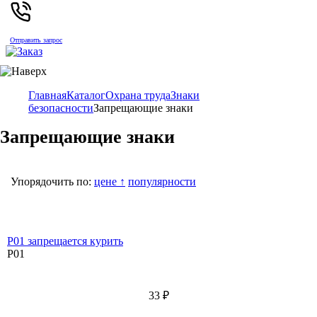
Отправить запрос
Главная
Каталог
Охрана труда
Знаки
безопасности
Запрещающие знаки
Запрещающие знаки
Упорядочить по:
цене ↑
популярности
P01 запрещается курить
P01
33
₽
–