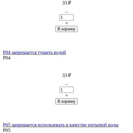
33
₽
–
+
P04 запрещается тушить водой
P04
33
₽
–
+
P05 запрещается использовать в качестве питьевой воды
P05