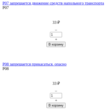
P07 запрещается движение средств напольного транспорта
P07
33
₽
–
+
P08 запрещается прикасаться. опасно
P08
33
₽
–
+