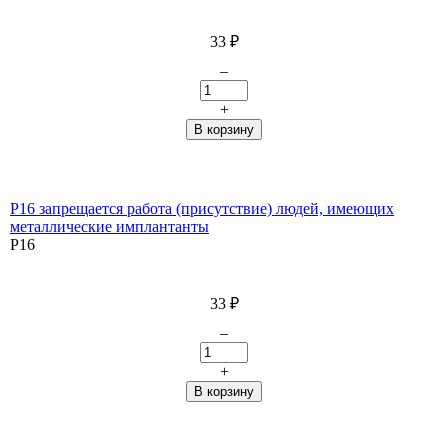
33
₽
–
+
P16 запрещается работа (присутствие) людей, имеющих
металлические имплантанты
P16
33
₽
–
+