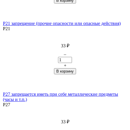
P21 запрещение (прочие опасности или опасные действия)
P21
33
₽
–
+
P27 запрещается иметь при себе металлические предметы
(часы и т.п.)
P27
33
₽