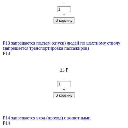
–
+
P13 запрещается подъем (спуск) людей по шахтному стволу
(запрещается транспортировка пассажиров)
P13
33
₽
–
+
P14 запрещается вход (проход) с животными
P14