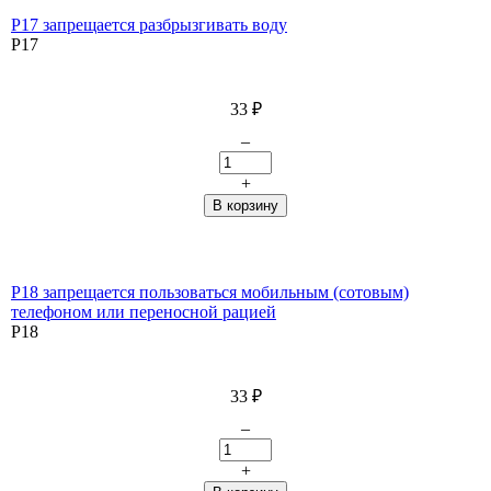
P17 запрещается разбрызгивать воду
P17
33
₽
–
+
P18 запрещается пользоваться мобильным (сотовым)
телефоном или переносной рацией
P18
33
₽
–
+