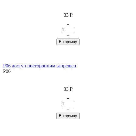
33
₽
–
+
P06 доступ посторонним запрещен
P06
33
₽
–
+