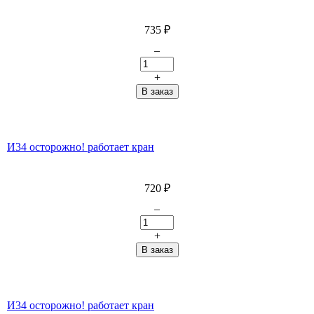
735
₽
–
+
И34 осторожно! работает кран
720
₽
–
+
И34 осторожно! работает кран