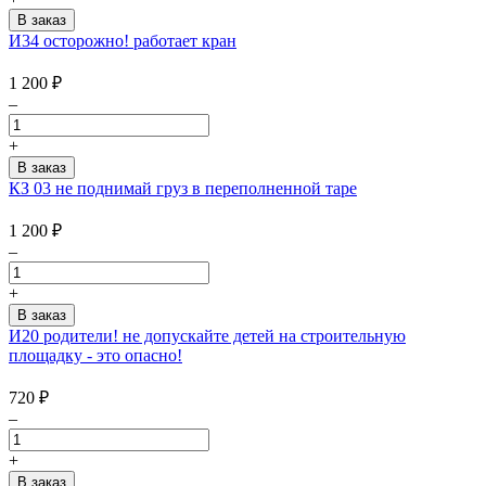
И34 осторожно! работает кран
1 200
₽
–
+
КЗ 03 не поднимай груз в переполненной таре
1 200
₽
–
+
И20 родители! не допускайте детей на строительную
площадку - это опасно!
720
₽
–
+