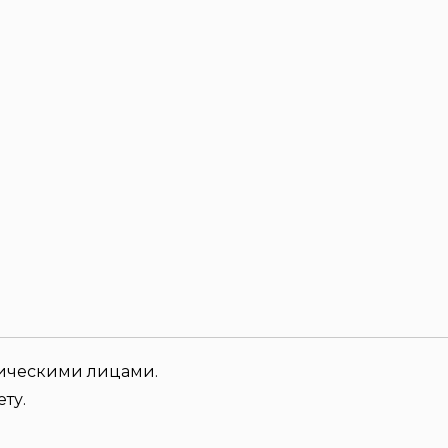
зическими лицами.
ту.