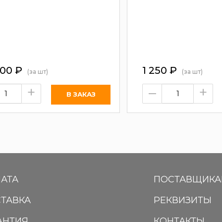
700
₽
1 250
₽
(за шт)
(за шт)
+
–
+
АТА
ПОСТАВЩИК
ТАВКА
РЕКВИЗИТЫ
АНТИЯ
КОНТАКТЫ