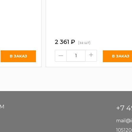
2 361
₽
(за шт)
–
+
АМ
+7 4
mail@i
105120