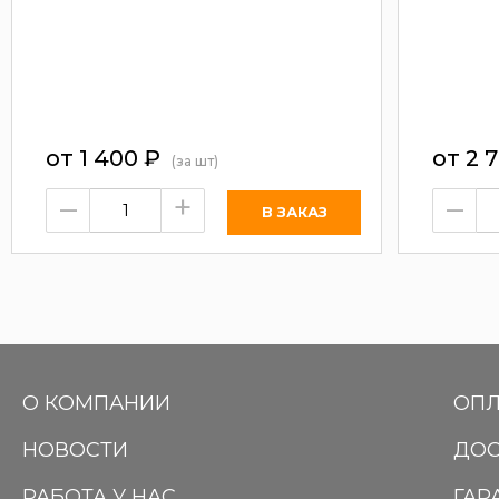
от
1 400
₽
от 2 
(за шт)
–
+
–
О КОМПАНИИ
ОПЛ
НОВОСТИ
ДОС
РАБОТА У НАС
ГАР