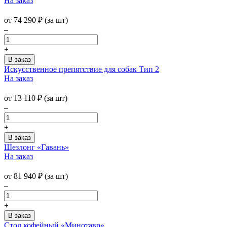
На заказ
от
74 290
₽
(за шт)
–
+
Искусственное препятствие для собак Тип 2
На заказ
от
13 110
₽
(за шт)
–
+
Шезлонг «Гавань»
На заказ
от
81 940
₽
(за шт)
–
+
Стол кофейный «Минотавр»