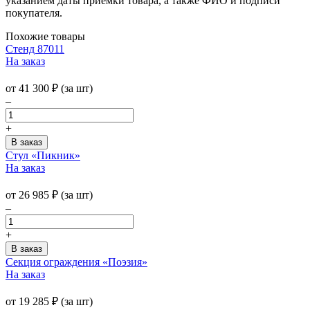
указанием даты приемки товара, а также ФИО и подписи
покупателя.
Похожие товары
Стенд 87011
На заказ
от
41 300
₽
(за шт)
–
+
Стул «Пикник»
На заказ
от
26 985
₽
(за шт)
–
+
Секция ограждения «Поэзия»
На заказ
от
19 285
₽
(за шт)